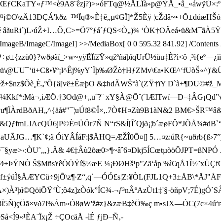
µn‡ŒƒCKaTY«ƒ™<è9A8¨êzj?)>»óFTq@½ÅLÏà»p@ÝÅ_•â_«áwÿÙ×:
&rq³¹j©O\zÄ13ÐÇÁ'kðz–™Ïq®»È‡ê„µ¢G Ï]*Ž5Èÿ ¦cŽdâ~•+Õ±dúæ
†é âãuRi´)L›úŽ÷I…Õ‚C>=Ö7°ƒá´ƒQS<Ò„)¾ ‘ÒK†OÃeá•ü&M¯ãÀ
ext/ImageB/ImageC/ImageI] >>/MediaBox[ 0 0 595.32 841.92] /Contents
÷ø±{zzü0}?wðøãï_>w~yÿËÏïžŸ»qžºñåþîqUrÜ½üu‡È?ì<ô ¸³ì{eº—¿ïï
@óü\@UU¯‘ü+Cß• ¥º¡l^Êj%yY`Ïþ‰ØŽò†HƒZMv\€a•KŒ^‘fUòŠ«^)'&
nz$Õè¸È„ºÕ{ä[vë±ÊæþO &‡hdÃWŠ° à`(ZŸ†ïY¦D`à+¶DU©#ž_
Kkf*:Mà¬‚iÆÖ.†3Od@+„uˆ?¨ xY§À@Õˆ(`lÆITwï—D–‡ÂG¡Qd”v`y
Pu¶ÏÀrdBðAH„^ {äå#"¯¦uÚï8©Î×,.7Ò¢H¤Zù9B1àN&2 BM€>Š
Î¤ìwe&QƒfmLJAcQÚ6jP©È¤ÜÔr7Ñ N“rS&Í[Î ´Qjð¡¦b´æøFÔ*JÕÅ¾#dB`
aUÃJG…¶K`¢;ã ÓiYÂÍáF:|$ÄHQ=ÆŽÎ0Õ¤|] 5…¤z:úR{~uðrb{ß›
yæ>‹:ÒU˜,„}.Ä& 4€‡Âù2õæ0>¶~âˆ6¤Dkj5ÍCœtµòöÕJPT=ßNPÓ A
GàIªØ÷ÞÝNÒ Š$Mñs¥êÖÖŸí$½æE ¼¡ÐØHš¹p"Zä‘åp %ì€qÅ1Î½˜xÜÇfQ
Áø f±ýüÌ§ÄÆYCü÷9jÕ\z¶·Z“,q`—ÓÓ£s¦Z:¥ÒL (FJL1Q+3±ÅB\*ÅJ"ÅF
À³þì©QöiÕŸ‘Ù;ô4z]zÒók”ÍC¾-¬ƒ³nÂºAzÙt1‡'§·öñpV;7É)gÓ`SÂ
8Ï5Ñ)çÖã×vð7l%Ám«Ó8øW'ž#z}&zæB‡èÖ‰ç m•sJX—ÓC(7c×4úªr#Zfmj³
Í9«¹ÈA¨Ïx¡Ž ÷ÇOcäÅ -ìÉ ƒjÐ –Ñ‚-