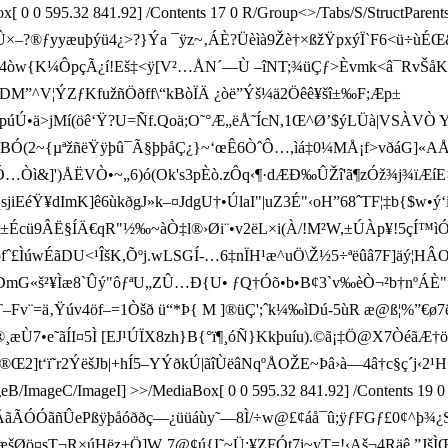
 0 0 595.32 841.92] /Contents 17 0 R/Group<>/Tabs/S/StructParents
®ƒyyæuþýü4¿>?}Ýa ¯ÿz~‚ÁÈ?Üèìà9Žè†×ßžŸpxýÏ`F6<ü÷ùÉŒ&~
Ç[ 4òw{K¼ÔpçÃ¿í!Eš‡<ÿ[V²…ÅN´—Ù –îNT;¾üÇƒ>Èvmk<â¯RvŠåK
úDM”^V¦ÝZƒKfužñÖðff\“kBòÏÄ ¿òë”Ýš¼ä2Öêê¥šî±‰F;Æp±
ðfvëÊpúÚ•ä>jMí(öê‘Ÿ?U=Ñf.Qoä;O˜°Æ„ëÅ˜ÍcN,1Œ^Ø’$ýLÜà|VSÀVÒ 
puU£BÓ(2~{µªžñëŸÿþû¯Ã§þþåÇ¿}~‘œÊ6ÒˆÔ…,ìá‡0¼MÅ¡f>vðáG]«
šÓ¶³Ó…Òì&]')ÅËVÒ•~„6)ó(Ok's3pÈò.zÔq‹¶·dÆÐ‰ÛŽî'ã¶zÓž¾j¾ïÆ
Ÿ¥dImK]ê6ùkðgJ»k–¤JdgU†•ÚlaI"|uZ3É"‹oH”68ˆTF¦‡b{$w•ý‘iŒr
±Écü9ÂË§ÍÄ€qR"½‰~àÒ‡l®› Øi¨•v2ëL×i(À/!M²W,±ÚÀp¥!5çÍ™ìÓò
£ÌúwÉãDU<¹ÎšK,Õºj.wLSGÍ-…6‡nÏH¹æ^u­Ö\Ž½5÷ªëûâ 7F]äý¦HÂO
BDmG«š²¥Ìæ8`Ûý"ôƒªU„ZÛ…Ð{U• ƒQ†Óõ•b•B¢3`v‰èÒ¬²b†nºÁÈ
»T–Fv¨=ä‚Ÿúv4öf–=1Òšð ü“*Þ{ M ]®üÇ';ˆk¼‰ìDú-5ùR æ@ß¦%”€
æÙ7•e˜ãÍI¤5Ì [EJ¹ÚÏX8zh}B{ °ï¶¸óÑ}Kkþuíu).©ã¡‡Ö@X7ÒéãÆ†
]t­‘ï˜r2ÝëšJb|+hÍ5­–YÝðkÚ|ãîÙëâNqºÅOŽE~Þâ›à—4â†c§ç´
eB/ImageC/ImageI] >>/MediaBox[ 0 0 595.32 841.92] /Contents 19 0 
ÃÓÓãñÛePßÿþåóððç—¿üüáùy˜—8Ì/÷w@£¢áå¯û;ÿƒFGƒ£0¢^þ¾¿S£ ‡Ï
V.tgæšØö¤sT¬R×úHëz+Ö]W‚7@¢ú{I˜~Ü;¥ZFÓt7i~yT=!‹Aš¬4Räê 