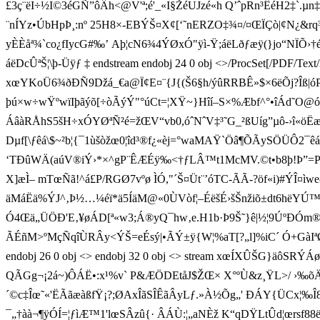
£3ç¨ëI÷½I©3éGÑ”ôÂh<@V'ª;é'_«I§ŽéUJzé«h Q’ˆpRn³ÊéH2‡`.
¨nÍYz•ÚbHpÞ¸:nº 25­H8×-EBÝŠ¤X¢[‘˜nERZO‡¾¤/¤ŒÏÇò|¢N¿
yÈÈåª¾`co¿fIycG#‰’ Aþ¦cN6¾4ÝØxÓ"ÿì-Ÿ;áëLðƒæÿ(}jo“NÏÕ›
áëDcÛªŠ¦\þ-Üÿƒ ‡ endstream endobj 24 0 obj <>/ProcSet[/PDF/T
xœYKoÜ6¾ðÐÑ9Džá _€a@Ï¢E¤¨{J{(Š6§h/ýûRRBÊ»$×6ëÕj?Îß|óP
þú×w÷wŸºwïIþãýõ[÷òÃýÝ"°úCt=¦XŸ~}Hîí–S×%Æbf^°•îÁd˜O
ÁâàRÅhS5šH÷xÓYØªÑ²é=žŒV“vb0,óˆ NˆV‡³˜G_²ßUíg”µô-›î«öËæž÷$
Dµf[\ƒêá\$~²b¦{¯1ùšòžœ0¦îd³®f¿«èj=°waMAŸ`Öâ¶ÕÃySÖÜÔ2¯êá¼
‘TÐûWÄ(aúV®iÝ›*×^gP¨ÊÆÉÿ‰<†ƒLÂ™t1McMV.©t•b8þ!Þ”=
X]æÌ– mTœÑã!^á£P/RGØ7v ºø ÌÓ,"´Š¤Üt¨’óTC-ÃÃ-?öf«i)#Ý
äMáËä%ÝJ^‚Þ½…¼éï*ä5ÍäM@«0ÙVòf¦–ÉëšÉ›šŠnžiõ±dt6hëYÚ™
Ó4Œä„ÜÖÐ'E‚¥øÁD[ª«w3;Á®yQ¯hw‚e.H1b·Þ9Š˜}ê|½¦9ÚºÐÓm®¯§
ÃÉñM>º MçÑqîÙRÂy<ÝŠ=eÉsý|•ÃÝ±ÿ{W¦%aT[?„l]%iC´ Ó+
endobj 26 0 obj <> endobj 32 0 obj <> stream xœÍXÛŠG }äôSRÝ
QÃGg¬¡2á~)ÔÁË•:x¹%v` P&ÆÖDEtåJ$ŽŒ× X°
ºÙ&z¸ŸL>/ ›‰õÄ×)
´©c‡Îœ˜«'ËÃãæàßfŸ¡?;ØAxÎãSÎÊãÂyLƒ.»À½Õg„' ÐÁY{ÜCx¦‰Î
¯„†àà¬¶ÿÓÍ=¦ƒìÆ™1'lœSÂzû{· ÂÁÙ:¦„­aNÈž K“qDŸLtÛd¦œrsf88ëSå<