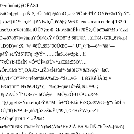
•nônôntýýÒÊÀ80
sñÒò[çyi—µ Ñ ë¸ ›Ûsúdëþ/@öaÖ[-æ>’êÔu6›ÏºÍZ‘ÖÝêe€ïù1ÝpÝ°­
}xþz²‡ìD¹£“o¿F=‡õNlwb¿Ï_ëöð|²ÿ W6Ta endstream endobj 132 0
oææ?¿¿œ¾¾üüíæíÛÛ7ÿœ‹ß_žÞþ²ßûtúËÍ›¿?ßŸž¿Üþòïöaâ?žžþ{úzz|
-#ô7öö7iwÿùø uYÓÞ]èxÝ•¹ÔÐöˆˆž 6ûU®/…ü1Í%!÷GîR„ë}‰p}
¹;X¬¾ ‘ #8Û„š93"90ÙŒC—".U¨¿¢:¨h—ô°¤'³äã‘—
Ý·së/ÝžS]FFq :@ Ý†……JÎaS1ðwžpk…!í
7xÙ{b¹[ÉäÎN >Ó“ÚÎ¾ØÙ×*±Œ9ß:55Ö\’…
±ùM( Yª¸QÅÆ:+„fŽ3-tÎ4ãûú°×òß8!£™&R¼ç¥÷·ât6\
­Ù„v!<˜Ö”™‘c¢rèb#ºdßA‰Ëx~"$ä„.vG—LéGKé›ÌÀ3‡‹v­
ÒŒ&ã†fm#JÑ¥&ODy¢q—‰qø«qiœ1ó>éâ‚t9L™6˜ ;—
¥µZAÚ×´Ïª U8»7±ï hÖìéye—MÔy2Ô¹U'Õ¹Uõ&ª÷­-
9¸”§}[qp›lß±Ýmœfiç4›ÝK”M”.û±”ÕÆkù:É‹×Ç¤®WG=§'“nùÞÍIä
;ˆlÎ†lv™¸d«¸dò7[ò×eéâ¤Ë!]²t9¸˜ç‘>˜HrÉW{œe‘Íº–
ÓqëÍ[ïDCh•ˆ.#Ã%D
%2˜ûFäKTä›ä%ÉëN(¾¢(Ä¾ƒFV2ÌÁ BðÌSaÛÑsïKÏºzð–þ‰õ)