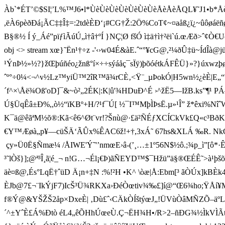
Àb`*ÉT’©$SI¦’L%™J6•l*ÙèÙèÙèÙèÙèÙèÙèÅèÅèÅQL¥˜J1•b*Å
,ëÀ6pèðÐá¡ÃC‡‡Î‡=:2tdèÈÐ‘¡#CG†Ž :2Ö%CoT¢~¤aåß¿ï¿~
B§®½ Í ý_Áé”pïƒìÃúÚ„ì†â†ºÍ }NÇ¦Ø fšÓ ì‡ä†ì†²ëi`ú.œÆð>ˆ¢
obj <> stream xœ}˜Ën¹†÷z -'‹›w0 4É&àE.ˆ“°¥cG@, ²¼ðÛ‡ü~ÍdÎ
¹ÝnÞ½»½?}žŒþúñéo¿žnß°í×÷÷sýáåç¯sÏÿ)þõóétkÁFÊÜ}»?}úxwzþø
ˆº°÷0¼<¬^v½Lz™yiÜ™2îR™ã¾rCÈ‚<Ÿ¨_µÞokÓ|H5wn½¿èÈ|E„“ˆ€ê>
´f^×\Åë¾Oß'oD]¯&~ò²„2ÉK|:K|û'¾HDuÐ^É ›^žË5—IžB.ks”¶
Ú§ÜqÊâ±Ð%,,ò½“ïKBº+H/?¹f¯Ú[ ½¯I™MþÌÞ sË.µ»¹Î” ž*êxi%N
K¯ä@êãªM½õ®:Kã<ê6^Øt¨vr!?Šnù@·£ä²ÑÉƒXCÍCkVk£ Q«c³Bð K
€Y™Æøà„p¥—cüŠÄ‘ÃÛx%ÊAC6ž!+ †,3xÁ˜ 67hs&XLÁ ‰R. NkQk
çy»Ü0Ë§Ñmæ¼ /ÅIWE'Ý˜'’nmœE›â-(’¸…±1º56N$½ô.;¾p_ì”[ô
³˜lÒš}];@ª³Î¸ã¦é_¬ n!G…¬Él¡€Þ)ãÑEYD™$¯Hžü”ä§®ŒÉÊ˜>à¹
äè¤ß@,És°LqË†ˆüD Ä¡n+‡N :%!²H •K^ \òæ­|Å:Ebm[³ ãÒÚx]
ÈJb@7£¬¨IkÝjF7)IcŠ³Ü¾RKXa›ÐéÒœtiv¾‰£]í@“Œ6¾ho;ŸÅí¥MžZ
f®Ý@&YŠŽŠ2åp×DxeÈ| ‚Dù£ˆ‹CÄkÒÍštýœJ„!ÜVùÒâMÑZÕ–äºLXH
´^±YˆÈ£Á%Ðtò éL4„êÕHhÚœeÙ.Ç¬ËH¾H•/R>2–ñÐG¾½ÌkVÌÃ