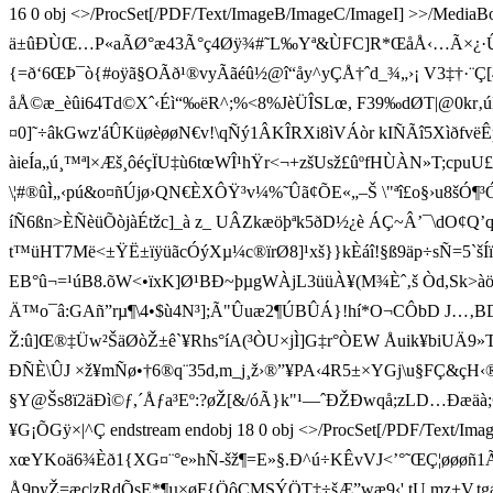
16 0 obj <>/ProcSet[/PDF/Text/ImageB/ImageC/ImageI] >>/MediaBox[
ä±ûÐÙŒ…P«aÃØ°æ43Ã°ç4Øÿ¾#˜L‰Yª&ÙFC]R*ŒåÅ‹…Ã×¿ ·Û×–?
{=ð‘6ŒÞ¯ò{#oÿã§OÃð¹®vyÃãéû½@î“åy^yÇÅ†ˆd_¾„›¡ V3‡†·¨
åÅ©æ _èûi64Td©Xˆ‹Éì“‰ëR^;%<8%JèÜÎSLœ, F39‰dØT|@0kr‚
¤0]˜÷âkGwz'áÛKüøèøøN€v!\qÑý1ÂKÎRXi8ì VÁòr kIÑÃî5Xì
àieÍa„ú¸™ªl×Æš¸ôéçÏU‡ù6tœWÎ¹hŸr<¬+zšUsž£ûº fHÙÀN»T;c
\¦#®ûÌ„‹pú&o¤ñÚjø›QN€ÈXÔŸ³v¼%˜Ûã¢ÕE«„–­Š \"ªî£o§›u8
íÑ6ßn>ÈÑèüÕòjàÉtžc]_à z_ UÂZkæöþªk5ðD½¿è ÁÇ~Â’¯\dO¢Q’qsji Eé
t™üHT7Më<±ŸË±ïÿüãcÓýXµ¼c®ïrØ8­]¹xš}}kÈáî!§ß9äp÷sÑ=5`šÍï
EB°û¬=¹úB8.õW<•ïxK]Ø¹BÐ~þµgWÀjL3üüÀ¥(M¾Èˆ‚š Òd,Sk>àöfˆ
Ä™o¯â:GAñ”rµ¶\4•$ù4N³];Ã"Ûuæ2¶ÚBÛÁ}!hí*O¬CÔbD J…‚
Ž:û]Œ®‡Üw²ŠäØòŽ±ê`¥Rhs°íA(³ÒU×jÌ]G‡r°ÒEW Åui k¥biUÄ9
ÐÑÈ\ÛJ ×ž¥mÑø•†6®q¨35d,m_j¸ž›®”¥PA‹4R5±×YGj\u­§FÇ&çH‹®¸
§Y@Šs8ï 2äÐì©ƒ,´Åƒa³Eº:?øŽ[&/óÃ}k"¹—ˆÐŽÐwqå;zLD…Ðæäà;®Œ2
¥G¡ÕGÿ×|^Ç endstream endobj 18 0 obj <>/ProcSet[/PDF/Text/Imag
xœYKoä6 ¾Èð1{XG¤¨°e»hÑ-šž¶=E»§.Ð^ú÷KÊvVJ<’°˜ŒÇ¦øøøñ1Ãã
Å9pyŽ=æç|zRdÕsE*¶µ×øF{ÖôCMSÝÖT‡÷šÆ”wæ9
‹',tU,mz+