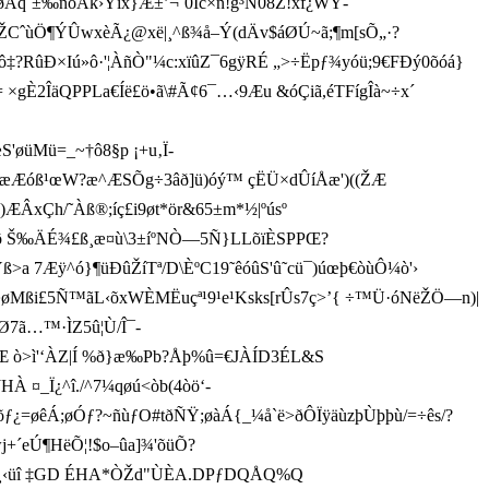
qˆ±‰ñòÃk›Ÿíx}Æ±’¬˜0Ic×ñ!g³N08Ž!xf¿WÝ-
¾ŽCˆùÖ¶ÝÛw­xèÃ¿@xë|¸^ß¾å–Ý(dÄv$áØÚ~ã;¶m[sÕ„·?
RûÐ×Iú»ô·'¦ÀñÒ"¼c:xïûZ¯6gÿRÉ „>÷Ëpƒ¾yóü;9€FÐ ý0õóá}
±=­ ×gÈ2ÎäQPPLa€Íë£ö•ã\#Ã¢6¯…­‹9Æu &óÇiã,éTFígÎà~÷x´
'øüMü=_~†ô8§p ¡+u‚Ï-
æÆóß¹œW?æ^ÆSÕg÷3â ð]ü)óý™ çËÜ×dÛíÅæ')((ŽÆ
)ÆÂxÇh/˜Àß®;íç£i9øt*ör&65±m*½ |ºúsº
Ï&&ô Š‰ÄÉ¾£ß¸æ¤ù\3­±íºNÒ—5Ñ}LLõïÈSPPŒ?
ß>a 7Æÿ^ó}¶üÐûŽíTª/D\ÈºC19˜êóûS'û˜cü¯)úœþ€òùÔ¼ò'›
;æøMßi£5Ñ™ãL‹õx
WÈMËuçª¹9¹e¹Ksks[rÛs7ç>’{ ÷™Ü·óNëŽÖ —n)|
Ø7ã…™·ÌZ5û¦Ù/Î¯-
Œ ò>ì'‘ÀZ|Í %ð}æ‰Pb?Åþ%û=€JÀÍD3ÉL&S
 ¤_Ï¿^î./^7¼qøú<òb(4òö‘­
õƒ¿=øêÁ;øÓƒ?~ñùƒO#tðÑŸ;øàÁ{_¼å`ë>ðÔÏÿäùzþÙþþù/=÷ês/?
wj+´eÚ¶HëÕ¦!$o–ûa]¾'õüÕ?
î ‡GD ÉHA*ÒŽ d" ÙÈA.DPƒDQ ÅQ%Q