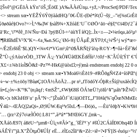
[Švê°@GËõÀ kŸn" óŠ¸¦ÉöŒ )A‰ÃÀéÙnµ.+yž,
>/ProcSet[/PDF/Tex
obj <> stream xœ•YËŽÝ6 Ý0ÿàådHQ/`0€-ÛE‹(Ðé*í¢(Ú¬šÿ_–”e[¾sGr
÷ÿýðøðåé§Ovo?=>Ì,ª›‰]W §sàî9¾÷XžóåE‘U¯©ØÖ^ãö¬é§š¦º­©ï4Ðƒ2
‘Rc¸
‘i™êê_I\¾'Ñu~Ðá ?pÿBÚI›÷^äùYÏ íéQ];. .Ìx<±—2•¼róqa‚äó²µ
9P³?¶R ßîñdËV³X°K=–¢a¸‰n.SG¿¨Øó‹®j ÛÃµÊ¸RŸî³J;¢¿¼ªŠ^j wý*
rš6Ê‘$L)QY•\¾v¢i*VGm¹;ûº\0$ÃRÑ[ý'å!q›R©Y>¶=ôà÷Éêˆ&Õ`Ä
”Ù›¿ýAùu'eÒÐ_3TW Â:¿·YkÒ¥ÜåŒKÈdêÌù².½0ƒ~K˜ÂÚû¦ÝI˜ €’ÙK¦;
7_X£<±¾b1íoÌ$Ò&ž¬Pz™›Hk€@äòs£î;¤ý)mà endstream endobj 22 
5>> endobj 23 0 obj <> stream xœ•YMoä6 ½Èð19¬#RÔðgÑ¢Z4=íöP
0<þ:¼~w·±%±öõy?BùøÇ‡OÅ½ÃöÃ2 …pr n¹„fTödóY-ÓþR±Ší@uxãècÍQ
¿òv‹‹K°³Kˆ\|n¡ãqƒ; ¢mSŽ”„¢W§€­8lš ÖÁ!œÜ?¡öIû^¥”µáh°ÞŽ¾Ü®
x bKîsHì9¨u‘ pÂ°N~;"]ŽuâÒJ¯tUä|iOžT£„J”H#å(%˜qÕœNMsŒœiU
ŠEWÝ4û>–ŒÅQ]2aQi»‚Ø¦9ÚWÆq¹ªe5îxL‹¶—Ðö)ö„ —Èü°èðþY•K¾ª0i
… (jrz^Zý7o\æÌÓ0{:L81“”‚à²ªá*”M!Œ6GY‚[mk¬„
tXÅáõÆ97( áßëU~ºµmß<Ùì¿v#Âí•"g_´šËíº¹¨y' #šÚ2CÁåÍÐlOhq4Ð 
¼ÁÊŸi”'jã.X”ŽÒtµÕ¥ÚÌƒ eË…ëÌ£o2Ïã“&=Zè:>iê=?•FŸ[íS·éuö