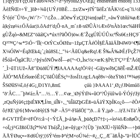
{}qÿý;ùÝççÓã Ÿåù6¾¾Š?<ž~ÿrÿôíiíZÿUŒµ¿ endstream endobj 133 0
ÄèžÑŒ¤÷Ÿ_]õÞ÷¾û{UÝƒ0BÈ…‡z/Zw•ÿîÝˆûèËz`ñÂK½£»q´ 
Š°óýë¯Û²õ»¿W/´?>¯\'\{Žo…ãÖëwÝzÇ[Q¼m[oøÍ7_»åwŸübîú¾øÆ
à|kýzø¼±ÓÄúar¦ö.ôAd†'d¡Ô·nA_m´±ß‹xØÛÀ½Ævô³nÀb1œc%ãHÛWl
gÙŽqò«&M£Z“öãálÇv*úx†íªãÕÖ)öwÆ´ŽçgÚîÙÚÛxcªÑs6€±HÇ9¯u
Q³™Ç^w*5\Ó~’ÏÏ(~OtÝCxÓØžu~1žµÇTÀéÖÌ§ËÃãåÄÏÞ4W0^€¶íãœ¿ 
X¼ÓìW=ÉqžŒk4¿`¿ítú8SL¦_"¼<ÃûÜq&eRq!Æ Š‰Â‰ÞÉƒÏ²çŽ7
êŠóâ»ÕgâCÏU.:^þýxôNÕwðÎ—ø{º~O„Ìsc½c×œK:§Ïªè;T'Ç¹²‘É°ÅóIþç­
´_Ì>ûT1Už«Ãß'˜ÐüðlÚŸJ¶IAAAAAq!Ö²/è{¬Gã|ywêbÇñêÊ‹mŽÆÛ:Ù4œ-h
ÀîÓ“MÅÉršuœóÊ1Ç'õãÛûÊSç³=žosÍ1t.rg:LAqê8v>óbzŸbb1™¾ø
ŠSØììS¼î‚öƒ4G¡¸Ð1Yï\,ßm£  çúù }ÞAAA1‘¸Ø¿ƒJÞùmúõÉäõõ
°ð‘ÂC…¯þWá±Â“…½…Ÿ…¢\œ_\ØýÝïî¾»ûOº?Ûýùî/w­û›ÝÓýƒžÿ
¸zQuÑýå¢ç‡þiÉ¥K¶,Í/m_úÎ¥÷,_ºüÎåïZþGËß»üÁåŸXþÍKo¿ô—~êÒ/­
ôƒfŒ’@6{MvwöÞìý£$ %P –À5¹­¹›FIàšÖ[ ¨°¦ð…û Ÿ,|µð·…ïƒž.¼Tä’ÀKà
#›GVTFÊ#=ëFÖ½:â¬{~Ý£Ã_þ‹á/iø‹Ã_þüðçÐ7†‡‹¡-»ìo¼öÆoßøÕ/¿
÷oÏ¿ÿ¹GžßöÜžçî*%³d Tbá)Ž¿}æ»ûÿ¡g×?{Ùþ ´ÿnXîÜ÷îýìûÑÞ—÷þ
ÄÅŸØuç•«®d6Útÿ¦{6Ý²ém›Þºé¦M×oÚ¾é:~#¿_Ç_Æ¯åßÂþ-° ã=ÌÜÓs`