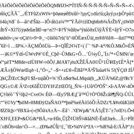
èÅèÕèÕèÕèÕèÕèÕèÕèÕQM¥šJ3•f*ÍTšÑ›Ñ›Ñ›Ñ›Ñ›Ñ»Ñ»Ñ»Ñ»-¢›J7
ûôøáëñøîóçÇÃÃ¯_,/ÉTFûZxWï¾=þõøæøêÐzûí÷?µyÇ±díz!ú;çâyý¡s±­þÒ¹pù©
Ò €Uö4ù¡¾$´ ô—áï^d'Šã ­z—IÔ‹åb}a¼™”ŸÃó½‡ìDqbtbrb¾ÁrŽbŸ¿üWØ
à@jüÍbÝ«Xì7í}ÿøðrûæÏßî>œ^n??<Þ?Ÿ¾ûñ|wºýtúòðxÜíýÃÝË+âÿÝ×O7
øåtóv›¿w·oÇü½»9=Þ_¬{íúôù7rù|˜ù°›iïÖËæxÙü|¸m®ñ²èå®—ûzi!™€Ð
ì …šP¾.> ÄÇMÔõÜù—Þ÷QÎÊ2¢¼T<( í¯¨ %P–kª\³KÓ.MkÔ¤ÉÑ„D9D)w
¹ PÁ—)K©*Ÿdí«ÚWvP#’©É_Cþê¬ÙMkG+Ô…¨Ù¼yÛ„´Ï±/' *×ÛMNt´œp§
îˆW“µèT*M8de«zIÜHW‹¤ôÕƒ‚ßèA¥7¡ëuXŽÈÂA0©Û¹1Û¥Œy£È*À[*`
ÆÂ±§ÒWœŒqð¬1‚"Ö<„° –$=+z£®»ÊBâ™Å³Š'îuùa¢¾ 5!(ÝÇØ žÍÁÓr
ÇŽŒcC$qFI $ž»xqiâÒ×¾¨!Õ.n$œ‰LMqsä(b_„KÜÄ%6­Z;@f¥cY
*·ÊQG±©Æ Á³Z¤‡€ôÊÜDYH\Z‡ŒÖ5j_Ñ¾¬}Uû²ÖªÖŠ".•â‹AÅW›4
þšõÇ†õëò´¨Ý¹õþ2+CveOv ÉØ—Œy5ªBÆ¡[´ã™Ú†ÖºÖ8Žcã8¶jÑQ-ÚÚL
kBÈk4“”è©Vy”¶sõM«ñMtÐÿf2aÑAO™þnê%eêÅò5òÕ:ÀDZcªL¥#o0à¥2à
št;þ>ºêBXá«(»(9Óà\tA±Ä~–Ëâ’· .‘ŒWµ&”AÁ 5¡ ÊT-ˆ±7oŒ½.Õ•OÙ
\š¸EEP•&ÜG&*BÄ,×u›Hîn¸Û[Ž¢Ü8Š¼¥ååNË›ÊnEIœh…Â;>PÌÐÁ
 t`oBÓb¤iân^Ö—×…(Ð‰ðÚÎ(^£¸¯Œ•%0Vú*žA<+%R%â›E/ÄÀP"ƒo æ