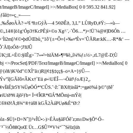
t/ImageB/ImageC/ImageI] >>/MediaBox[ 0 0 595.32 841.92]
Éõƒâã‡¤»ç_»——
¯á‚‰ŠøoÀÀ?·«³š ª8±GýÀ—4 5¢ØÊð‚
3,L” LÙRyÐ,#Ÿ:—»ù—
¹©„14®]ö1g‘Óp3†KcP É)ì+©o Xg^¨,·´Õ6…* )+!Ü`¼@#]Ð6Óh …
œ¤+‘Ìï2m[/\¢©•þdÚŒbù¸“1ô'{±=Ô¤{»‰¤ªÈv×’ÛÃRæ:kK…- R*&‘ —
I[oÓð>¦J'ñJÛ
lL+É©:§šÊg>¯7»•²=hlÄM»¶³³¥è„í¼% ƒ±½>‚rL7@Ë-D¦Ù
0 obj <>/ProcSet[/PDF/Text/ImageB/ImageC/ImageI] >>/MediaBox[ 0
ížº@{éß/)K³òd"©XÌ"ã±)R|||¢‡§‡çç§–o×A=}ÿÛ—
Ýv”ì[GÃêô¤ ÂKx†`Eü ø«\UËÎ—¬Òäf¹ƒoÆ}2¸,
vÏãÉ¦lr5Y¾ÜøÖÓ*ºCÛS.˜·ž:¯BX 8¦üsîå*:=gø ö%á þ©"(ñê`
tðª#i åjõ²ƒb= Ï=¢Î€R*€ì ÁªMÕmj»mÝè|
©š®Ø!Å;8¾“®†äš8 kGÂ2ÀáPUø& È“Ø:?
Íió z–$Ü]+D÷Nˆ]}¹vÎÚ •:-)>ÉÀu§åFÓê´z;m±Dw§Õª·Ó–
µ>°½'¨³¯ ½Ô8ßQoŒ Üt…G$Û™V¼“¯ˆSèIz[üh