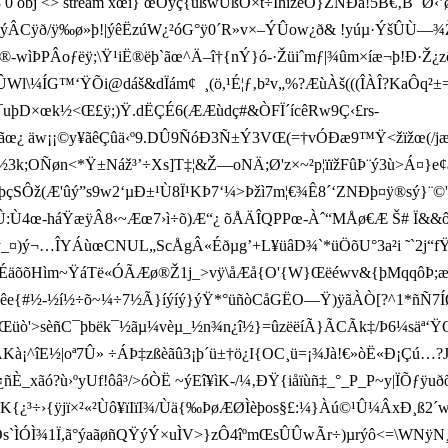
 obj <> stream xœì} œÕyç{ußwUßÓ×t÷ÌhîžéÖ}ŽNÐa!5B€‚B  ˜Ø‹’øÀ
!ï.½lýÂCÿð/ÿ‰ø»þ!|ýêËzúW¿²óG°ÿ0´R»v×–ÝÛow¿ð& !yúµ·ÝšÛÙ—
®-wìÞPÂoƒëÿ;\Ÿ¹iË®ëþ`ãœ^Ä–î†{nÝ}ó-·Žüiˆmƒ|¾ûm×íæ¬þ!Ð·Ž¿zô‡?
\¼ÍG™‘ŸÕi@dáš&dÏám¢ ¸(ö,¹É¦ƒ‚b²v„%?ÆùÀ š(((ÎÀÎ?KaÔq²
þD×œk½<Œ£ÿ;)Ÿ.dËÇ É6(ÆÆùdç#&ÒFÏ´ícêRw9Ç‹£rs­
äw¡¡©y¥ãêÇûä‹º9.DÛ9ÑóÐ3Ñ±Ý3VŒ(=†vÓÐæ9™Ÿ<žïž œ(/jæS
½3
k;OÑøn<*Ÿ±Náž³’÷Xs]T‡¦&Ž—oNÄ;Ø'z×~²p¦ïïžFûÞ¨ý3ù>Á¤}e¢
SÔž(Æ'ûý”s9w2‘µÐ±¹Ù8Ï¹KÞ7‘¼>Þžì7m¦€¾Ê8´‘ZNÐþ¤ÿ®sý}¨©'
áŸæÿÂ8‹~Æœ7›ì÷õ)Æ“¿ õÅÄÎQPPœ-Àˆ“MÅø€Æ Š# 
ÿ_¤)ý¬…ÎYÁùœCNUL„ScÅgÂ«Éðµg’+L¥üâD¾`*üÖõU°3a²i ˜
`2j“fŸ
Hìm~ŸáTë«Ó­ÃÆø®Ž1j_>vÿ\åÆå{O'{W}Œëéwv&{þMqqôÞ
êe{#½-½í½÷õ~¼÷7½Ã}íýíý}ýŸ*°üñòCåGËO—Ÿ)ÿãÀÒ[?^1*ñÑ7Í
Œ­üò'>sèñC¯þbëk¯½ãµ¼vèµ_½n¾n¿î½}=ûzëëíÃ}ÃCÃk‡/Þ6¼säª‘Ÿ
¡^îE½|oª7Û» ÷ÁÞ‡zßèãû3¡þ´ü±†ö¿I{OC¸ü=¡¾Jà!€»òË«Ð¡Çú…?JHÀ
ñÈ_xãó?ù›ºyUf!ôâ³/>óÒË ~ýEî¥ìK-/¼‚Ð Ÿ{iå ïùñ‡_°_P_P~y|ÏÕƒÿuð
tïK{¿³÷›{ÿjï×²«²Ùô¥ïIïI¾/Ù ä{‰ÞøÆØÌèþos§£:¼}Àú©¹Û¼ÂxÐ¸ß2´
ÌÓÌ¾1Ï,ã°ýaãøñQŸýÝ×uÌV>}zÔ4îºmŒsÛÛwÃr÷)µrýô<=\WNÿN¸‹ü