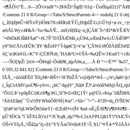
¬I¶ÂÔ½”É…6—2Ô½•)u­B˜º×2¥®Žf^ŠgŒ^ô1q¬ ÛeéÌùµâ2‡}î”ÁiŒ
/Contents 21 0 R/Group<>/Tabs/S/StructParents 4>> endobj 21 0 
ç_âS§žþëÛ×îéŸoŸÿíÓëk7N±ßžì€zEÝÛ¿Ð)þôŽ:G¡GÛ½ý÷ø zv_
æbÅLWy±4¥&Ä‹`¢z»‰ÄªÈ …mS)3I[Œq¬z¡]ÇÀR¯Ï»ªÆí*&YÊÆYã
´=Ød5kR3ÍãØÄøí”÷ ëL7Š'’D3¦ÎÅrËMä¸s¡ÜÞd„sÆmžJwò± ÜÁiÉ
y9“Si©ÅJ±ŒÛÞ;`$Y’&ÉeH¹?`Ì‹Igø€˜[|=ë¨œ¯ÇÃWà ØÓžÄfžÉI\ëŒ÷/Ê2Ë
òÇ¨æ)Kk#1L»K”V‹ÇÚRÑzb¸˜HA&²U¤©ŠÄ«‰QÊ¼’ƒKud˜t´×±íbŽ
—<ŠO[JpŽ/ 2o¾~•ÔÞögî¬ÓråØß_ä|pÄ#n,a_…Ä Ð “=>Ë™´ ‰5
0 595.32 841.92] /Contents 23 0 R/Group<>/Tabs/S/StructParents 
ÏÃÃ_>üòóãËË0¯Ë0¿Þß=í8Š†×?ïï`PüŽÂˆvxýëþN*ð•Ï—¿¾¹¿ûø
(_Íq£3AMVµoÜ¶I»yS¤v‚ ¿hCˆ‹ñµý¢"¸Nà|# Ž3ª.á¤õóâ²bØ@ÂQ¸xþJír•£
°Õi1£:Þ¨vµ9pËCòKz®¶g ÞG¸5f´9¤£¤ŒÇ}Ý¹ µ@ÚL»Þxµ¯õ$Ž0Þ9JK«¦
¹ÄðAEâøý¯`Úx½9YWbùÒRª#Ï{®a|¹´.+Sã«’¯¹<”-­–€³29×dç¸Ö²
`@ä#‘m“òjLWã•Ôh5úœT{¬i£¦Edž†•/sŠ¢ ‰d–oÈ¿Ê/Œ¶ƒz¶Ø®õ¶E–˜
pÛ‘žÖCk °ì¯èŽXLÌi5'n1*:N`8;q¥_dµ™b›L5zAJ¹PLQß1Ÿ5ºfAíCÝ
ÖŠ•VTô¡Ä„¹IŠâ2µ"f­ç«ž©˜YYÂm7ê•0ä®3Ÿ>Î; XU¨º¢Ý4‹*ŸóÁÄ