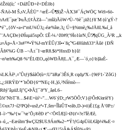
üèŽëù­[ù;` ÷DážÛÐ÷ê÷DÈõb}
M Š,sV,ÂÈÜ“ ^ œÈ-‹Û¶$)Ž¬ÀX3#¯ÁçWÖÇ Wël»6ö-
pæ´Þ­u­Ã;£¢ÀZã—ˆ:mîå)ÃòW‹ªÙ– ºõè¯¡üž{ƒñ¨M (ú’gÝ›?
~UK•*é´'„{õV«a«ï“mU¾Ú3¿-éæ%îœ,3¿ Ú÷§%tmè¿‰JÄñL‰í_å
’AAÇÐe}ØÍuµä5xpÕ: £Ê‹¼.^ž0#9¦’9Ïo1ùrN¸Û5¶qÜG_À²R ,„k
qµ¤Äp»Å÷3s#™•Ÿ%J›mYÈÛƒ3î••¨ñçˆªG4Hùhñ33“Äûë {ÐÑ
°¿>Âñ¢%G·ÙB –¬Å±¯I¬œR8.$ö*HnxÐ b}û!
MH¬n²œh‰Qß­·%“ÉLŒO„q òWÐÃ8|L.A¯¸Æ—`ó¸o}\b]ãaÈ­
Àê¹‚¤ˆÛtƒÿ$áåÖ(ù=:U°äRø`3Ê6¸R cqdµªX–{9ël²1›`ZôG}
ÝÐ’*`hÕÐ{6“ªNEç·H‚]ó‚²NÍémò—
ÇRñý’âµüž.šj"Ç•ÞÃ¦[´`ðºY_âøL6–
Ï@îû!ë˜NbT˜8…$4\E=ùí^›”…W6¨ýD;¸rW5ÖÔ;V­}@ÔrKïœïèY)
¬­í2²PQê«usž,rª»T‚šm =ÎÌäÛT•eåb‚D-)¤ö)È{£g Å‘0P±/
“‰³{w¯­¹œ˜Õ¡®êÐ ë”<'Õ¢ÏÆ[í>Ø‡t'¤?e7ÏêÆê,
ù–ú¸„¬Eæúlm‘$wÇš2$Uš.9Ám‰2~*Ý!ƒG4pÜòL€åþ¼‰E·¤
\®À€ôXïbÌ¤¨6nÉ‹&NB<( ¶˜–~ŒU5)Â&Á$Ìû%×P}…