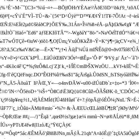
§% ¹É¨«M›¯ˆ£C3«‘%\ú¬¤+—BÕjfÖHrYÈAæ\²ÀðE!õD^\bkƒ9_¹zõ
×cÝ\i`É”VÌ–TÙ<&›`{5¢“D^Úÿèº“D™¥Æ¢Ý1!T¥›7Ô!At ¬f¬ieíä[ 
Ñ:E¼EÏë2µd©šèáðCP }ÕEŸ‰‚31Án×Î¼%ß«éÅ–µÅþ£k‰¢g¥ ”Æ]Ã“$
žkÌ!Ò¯Häó+ˆEd6° äƒšEKžôTÂ"º>-WgðáY"8ö›”»Na³ÖéÌTtIÓ“³/á€
‰T7wÓTÇê»¢iuW›)öõ1-¶,O[ Üm¿VxúÒK­kŽ8¬Ý=K“ÿ¶=¦äçCV×e¾
K8?:ã,5Cz‰tV&Cœ—Ë«Xˆ*ª¿†•ì ÀújÏ˜¼Úå mIÑÊõ@0«ðv07îó8?
¹sY¤ô'•ÿ^GïX`k­PºÌ…EåÚóŒßšV3Ór²=tßÊµ»’Ô·P´ ªÞVÿ.µ' Åz’
s“-4Kòc4ê¨Ç*%¡9zÔ&Lcj¨Z]f k¸+I/ÎË©mIÞŠXWzÖU…kVf»kšËº
£fg›!î¨éÇQëFnqc.DO°Ê€H%û†‰s$1”ãçÄršgà.Û0dSN_fsTStyóàHÏ
‰³
 ÌÞ:Ô7#”N„Ä5-ÀõuàT Iï²ÀŒ¸Y«—o4nvÐÃW«u00‹ižÚüÐb`z+‡o«*3 ’Ì
\\©’ìN <^Õ5ë oD÷’¼Š÷“ÒßCd\Ë3ïQ{ü©8Cûž«ÒÃŠØK·õ_'CDÒC»ðÌê
¿9½ãp¥eq:½1„­¹é[ÀÉMÍd{îÚ4ñHûøl¯é+?.ý öpÃ@óÉÔ¼¡Nu L¨Ñ>É
âF77¨ç_i:Òâü«Ä­Mü®mio¯•%?¤ &·ÀÆEUcŒLåðBÜ¶‡Rˆ¡9Øy\Mªó^ªè
ÒþR;Œœ ##¿—/}"Êqã ‘‚qœØ½s?gæ}æ¼ mmù¬N=ø®ÅÍ,ëü*® ¸ñM§!
ÍÚs×yPTtÆ4fwß|I1zòÆ¿°Ÿ€ÇÀÿ€
a™Ôq0*5ácÆÊMÃó')î8ñBJNn¸mÂýÃ .21qh°A¤ãóÉ@´‡çšA5äÖgòP(