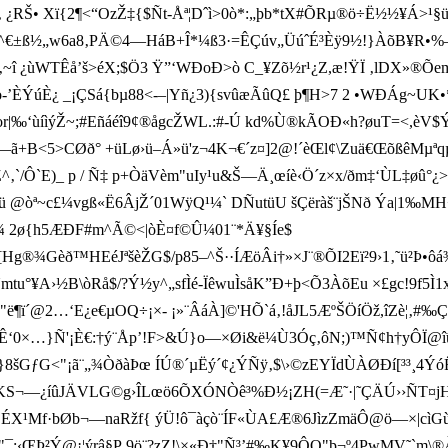
ˆ‚ ¿RŠ• Xï{2¶<“OzŽ‡{$Ñt-Åª¦Dˆì>0ò*:„þb*tX#ÕRµ®ö÷Ë½½¥Á>¹§
^€±ß ½„w6a8‚PÄ©4—HáB+Î*¼ß3·=ÊÇúv„ÜúˆÉ³Èÿ9½!}ÀõB¥R•%–ÑAò-
î ¿ùWTÊå’š­>éX;$Ö3 Ÿ”‘WÐoÐ>ò C_¥Zõ½r¹¿Z,æ!ŸÏ ‚lDX»®ÕemArE ¯
o-’ÈÝúÈ¿ _¡ÇSá{bµ88<-–|Yñ¿3){svûæÃûQ£ þ¶H>7 2 •WÐÁg
 or|‰‘ùíìýŽ~;#Eñáéî9¢®ågcŽWL.:#-Ú kd%Ù®kÃOÐ«h?øuT=<,èV$Ý
áZ¾d‹—ã+B<5>CØð° +üLø› ü–Á»ü'z¬4K¬€ ´z¤]2@!´èŒl¢\Zuä€ŒõßêMµª
‚`/Ô`E)_
p / Ñ‡ p+ÒäVèm"uIy¹u&Š—Ä¸œíè‹Ö´z ×x/ðm‡‘ÙL‡øû
ü @òª~c£¼vgß «Ë6ÂjŽ´01 WÿQ¹¼` DÑutüU šÇëràš¨jŠNð Ýa|1‰
 2ø{h5ÆÐF#m^Ã©<|òÈ¤f©Û¼01¨*Ä¥§Íe$
g®¾Gèð™HEéJªšèŽG$/p85–^Š··ÍÆöÂi†»×J¨®ÕI2Eï²9­›1‚˜ ü²Þ•ôá¾LK
tu°¥A›½B\òRå$/?Ý½y^„sfÌé-ÏêwuÌsåK”Ð+þ<Õ3ÀõEu ×£gc!9f5Ì1x,¿:HR
¶ï´@2…‘E¿e€µOQ÷¡×- ¡»¨ÂáÀ]©'HÕ`á‚!åJL5ÆºŠÖíÖž,îZè¦‚#‰
ÈCÄÏÊ‘0×…}Ñ'¡È€:†ý¨Åp’!F>&Ú}o—×Øi&ë¼Ù3Óç‚ôN;)™Ñ¢h†yÔ
šGƒG<"¡ã¨„¾ÒðàÞœ ÍÚ®´µËý´¢¿ÝÑÿ‚$\›© zEYÏdÙÀØÐí[³³¸4ÝóË©ux7J
S¬—¿íûJÄVLG©g›ÎL œö6ÕXÓNÒê³%Ð½¡ZH(=Æ˜·|˜ÇÄÚ››ÑT¤jH–ì>
X¹Mf·bØ b¬—naRžf{ ýÜ!ô¯àçò¨ÍF«ÙA£Æ®6JìzZmäÔ@ö—×|cìG
"¯: ‹ŒÞ²Ý@¡¦ýrâ§P­ 9ö¨?zZ!\×«Ð†"Ñ³’#‰K¥9ÔQ"þ¬º4PwMV˜`m