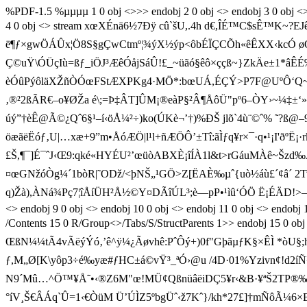
%PDF-1.5 %µµµµ 1 0 obj <>>> endobj 2 0 obj <> endobj 3 0 obj <>
4 0 obj <> stream xœXÉnä6½7Ðÿ cû`šU,.4 h d€,ÎÉ™C$sÊ™K~?E
ë¶ƒ×gwÖÁÛx¦Ö8S§gÇwCtmº¦¾ýX½ýp<ôbÉÏÇCÕh«êÊXX‹kcÓ øQcå
Ç©uŸ\ÓÜçIù=ßƒ_iÖJ³ÆêÓåjSáÛ!£_~üãó§êô×ççß~}ZkÄe±1*âÊÉ‰
èÓûPýôläXŽñÒÓœFStÆXP Kg4·MÖ*:bœUÁ,ÉÇÝ>P7F@UºÔ‘Q~_VÝ=é
‚®²2ßÃR€–o¥ØŽa é\;=Þ‡ÂT]ÛM¡®eàP§²Â¶ÅôÜ"pº6–ÒY›~¼‡±‘»z*
úý”†èÊ@Ã©¿Qˆ6§¹–í‹öÅ¼²÷)ko(ÚKè¬’†)%ÐŠ jlõ`4ù¨©ˆ% ˜?ß@
öæãëËóƒ‚U|…xæ+9”m•ÅóÆÖ|l¹l+ñÆÖÔ’±Tî:ãÌƒq¥r×¯·q•¹¡I'ðºË¡·
£Š,¶¯]É¯ˆJ‹Œ9:qké«HYÉU²’œüòABXÈ¡îÍÀ1l&t>rGáuMÀê~Šzd‰Â
¤œGNžóÒg¼´1bòR|˜ODž/<þNŠ„¹GÖ>Z[ËAÈ‰µˆ{uò½áù£´¢â´ 2Twâ|º¥VO
q)Žà),ÀNá¾Pç7¦îÅíÜH²Å½©Y¤DÃîÚL³;è—pP•¹ìû‘ÓÖ Ë¡ÉÄD!>–UÇˆ
<> endobj 9 0 obj <> endobj 10 0 obj <> endobj 11 0 obj <> endob
/Contents 15 0 R/Group<>/Tabs/S/StructParents 1>> endobj 15 0 o
ŒßN¼¼tÃ4vÃëýÝó‚’ê^ÿ¼¿Ãøvhê
:PˆÔý+)0f"GþãµƒK§×ÊÌ *ò
ƒ,M„Ø[ K\yôp3÷é‰yæ#ƒHC±á©vŸ³_ªÓ›@u /4D·01%Yzivn¢!d2íÑ
N9´Mû…^Ö™¥Å˜•‹®Z6M"œ!MÜ¢Qßn­üâëiDÇ5¥r‹&B­·¥ªŠ2TP®‰Ê‡Y
°íV¸Š€ÂÁq`Û=1‹€ÒüM Ü’ÚÌZ5ºbgÜˆ‹ž7Kˆ}/kh*27£]†mÑôÃ¼6×Eî²