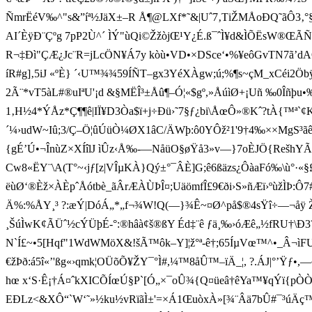
ÑmrËéV‰^"s&”íª½JäX±–R Å¶@LXf*˜&|Uˆ7 ‚TiŽMÅoÐQ˜ãÔ3‚°
AI´ÈÿÐ¨Çºg 7pP 2Ù^´ ÌÝ"ùQi©ŽžòjŒ¹Y¿É.ß¯ˆÌ¥d&ÌÕ ËsW®ŒÃÑ6[#³[
R¬‡Ðì"ÇÆ¿Jc¨R=jLcÖN¥Á7y kòù•VD•×DSce‘•%¥eôGvTN7ã’dAŒ
íR#g]‚5iJ «ºÈ} ´‹U™¾¾59ÍÑT–gx3YéXÀgw;ú;%¶s~ çM_xCéi2Öbÿ
2Ã¨*vT5àL#®uIªU'¡d &§MËÎ³±Åû¶–Ó¦«$gº,»ÅúìØ+¡Uñ ‰0Îñþu•
1‚H½4*ÝÅz*Ç¶¶ê|IÏ¥D3Òa$ï+j÷Ðü ›˜7§ƒ¿bi\ÅœÔ»®Kˆ?tÀ{™ª`¢
´¼›udW~Iû;3/Ç–Ö¦ûÚüÒ¼ØX1âC/ÄWþ:ô0YÔž²1'9†4‰××MgS­³ãê
{gÉ’Ú•¬ÎnùZ×XÍ
îlJ ìÛz‹Å‰-—NåüO§ø Ÿå3»v—}7oÈJÖ{RešhYÃ
Cw8«ËY¨\A(T°~‹jƒ[z|VÎµKÀ}­Qý±°¯ÂÈ]G;ê6ßäzs¿ÔàaFó‰\ù°·«§
ëùØ‘®Èž×ÀÈpˆÅótbè_ãÂrÆÀÙÞÎ¤;UäömfÎ£9€ði›S»ñÆï›ºùž
Ä%:%ÅY¸³ ?:æÝ|DóÁ„*„f¬¾W!Q(—}¾Ê~¤Ø^på$®4sŸî÷—¬åÿ Ž
¸ŠúÌwK¢ÃÜˆ½cÝÜþÉ-°:® hâà¢š®­ßY Éd‡¨ê ƒä¸‰›óÆê„½fRU†\Ð3¨t
N`Í£~•5[Hqf"1WdWMöX&!šÃ™ôk–Y]¦ž°ª-ê†;65ÍµVœ™^•_Â¬ìFU
€žÞð:á5î«’'ßg«›qmk¦OÜõÕ¥ŽY¯°Ì#,¼™8åÛ™–ïÄ_¦, ?.ÁJ|°’Ÿƒ•,—~
hœ x‘S·Ê¡†Á¤ˆkXICÕÍœÚ§P`[Ó„×¯oÛ¾{Q¤üeâ†êYa™¥qÝï{pÒÒ
EÐLz<&XÔ“`W‘˜»½ku½vRïãÌ±'=×Á1ŒuòxÀ»[¾¨Âä7bÛ#¯³úÄç™