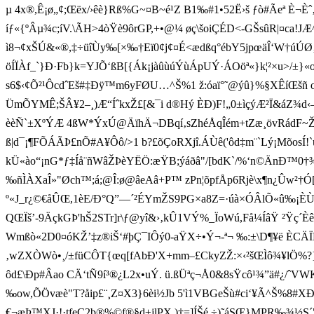
µ 4x®,Ê¡
ø„¢;Œëx/›êè}Rß%G~¤B~é¹Z B1‰#1•52Ë›š ƒò#Ãeª È¬È
íƒ«{ºÂµ¾c;íV.\ÃH>4òŸè9ôrGP,+•@¼ øç\šoiÇÉD<-GŠsûR|¤ca!JÆ
ì8¬¢xŠÚ&«®,‡÷üîÙy‰[×‰†E ï­0¢j¢¤É<ædßq°ébY5jpœäÎ‘W†úÚØ‚~
öÍÏÀf_`}Ð·Fb}k=YJÕ‘ßB[{Ák¡jàûùúÝùÁpUÝ·ÁOöª«}k¦²×u>/±}«
s6$‹¢Õ²¹ÔcdˆEš#‡Ðÿ™m6yFØU…^Š%1 ž:óaï°˜@ýû}%§XÊíŒšñ
ÜmÕYMÊ;ŠÂ¥2–­¸)Æ“ÍˆkxŽ£[&¯i­ d®H ý ÈÐ)F!­„0±ìçýÆ²Ï&
èèÑ`±XºÝÆ 4ßW*ÝxÚ@Äïh­Ä¬DBqí­‚sZhéÅqÎém+tZæ¸övRádF~Ž^
ß| d¯¡¶FÕÁÃÞ£nÕ#A¥Ôô/>1 b?£õÇoRXj î.ÁÙê('ôd‡m¨`Lý¡MõosÍ!`
kÜ«ào“¡nG*ƒ‡Íå¨ñWâŽÞèYËÖ:æŸB;ýáðâ"/[bdK`/%‘n©ÄnÐ™0†¾
‰ñÌÀXaÎ»"Øch™;á;@Î:ø@âeAâ+P™ zPn¦õpfÅp6Rjè\x¶n¿Ûw²†Ó[H
º«J_r¿ ©€åÛŒ,1èE/Ð°Q”—´²ÉYmŽS9PG×a­8Z=·úà×ÓÂlÕ«û‰¡ÈÙm
QŒÏš’-9ÄçkGÞ'hŠ2STr]r\ƒ@yî&›‚kÛ1VÝ%_ÏoWú,Få¼ÍâŸ ²Ÿç´Èê"ë
Wmßò«2D0¤óKŽ’‡z®iŠ‘#þÇ¯IÔý0 -aŸX÷•Ý¬-ª¬ ‰:±\D¶¥ë 
‚wZXÒWò•¸/±füCÔT{œq[fAbÐ'X+mm–£C kyZŽ:×‹²šŒÌô¾¥lÖ%?}8
ôd£\Ðp#Âao CÄ‘tÑ9í³®¿L2x•uÝ. ü.ßÜªç¬Å0&8sŸcô¹¾”ä#¿/ˆVW K
‰ow,ÕÖvæè"T?åip£¨¸Z ¤X3}6èi½Jb 5'ì1VBGeŠù#ci‘¥Ã
^Š%8#XÐÉ
€¬æÞ™XJ·!·tfeÇ2b®%©f®§d±jlPX )†=]ÍŠé ÷)˜áSŒ}MPR‰¾½S´