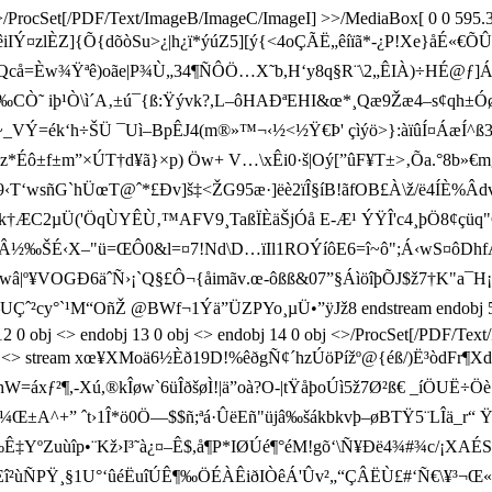
/ProcSet[/PDF/Text/ImageB/ImageC/ImageI] >>/MediaBox[ 0 0 595.32
JêiIÝ¤zlÈZ]{Õ{dõòSu>¿|h¿ï*ýúZ5][ý{<4oÇÃË„êíïã*-¿P!Xe}åÉ«€ÕÛ?
=Èw¾Ÿªê)oãe|P¾Ù„34¶ÑÔÖ…X˜b,H‘y8q§R¨\2„ÊIÀ)÷HÉ@ƒ]Ám[t
CÒ˜ iþ¹Ò\ì´A‚±ú¯{ß:Ÿývk?,L–ôHAÐªEHI&œ *¸Qæ9Žæ4–s¢q­h±
k‘h÷ŠÜ  ¯Uì–BpÊJ4(m®»™¬‹½<½Ÿ€Þ' çìýö>}: àïûÍ¤ÁæÍ^ß3O®
Éô±f±m”×ÚT†d¥ã}×p) Öw+ V…\xÊi0·š|Oý[”ûF¥T±>‚Õa.°8b»€mg%
–9‹T‘wsñG`hÜœT@ˆ*£Ðv]š‡<ŽG95 æ·]ëè2ïÎ§íB!ãfOB£À\ ­ž/ë4ÍÈ%Âdv
rk†ÆC2µÜ('ÖqÙYÊÙ‚™AFV9¸TaßÏÈäŠjÓå E-Æ¹ ÝŸÎ'c4¸þÖ8¢çüq
½‰ŠÉ‹X–"ü=ŒÔ0&l=¤7!Nd\D…ïIl1ROÝíôE6=î~ô";Á‹wS¤ôDh
GÐ6äˆÑ›¡`Q§£Ô¬{åimãv.œ-ôßß&07”§ÁìöîþÕJ$ž7†K"a¯H¡nŸH
²cy°`¹M“OñŽ @BWf¬1Ýä”ÜZPYo¸µÜ•”ÿJž8 endstream endobj 5 0 ob
j 12 0 obj <> endobj 13 0 obj <> endobj 14 0 obj <>/ProcSet[/PDF/Te
bj <> stream xœ¥XMoä6 ½Èð19D!%ê ðgÑ¢ ´hzÚöPížº@{éß/)Ë³òdFr¶X
U§;hW=áxƒ²¶,-Xú,®kÎøw`6üÎðšøÌ!|ä”oà?O-|tŸåþoÚì5ž7Ø²ß€ _í
¼Œ±A^+” ˆt›1Î*ö0Ö—$$ñ;ªá·ÛëEñ"üjâ‰šákbkvþ–øBTŸ5¨LÎä
ºZuùîp•¨Kž›I­³˜à¿¤–Ê$,å¶P*IØÚé¶°éM!gõ‘\Ñ¥Ðë4¾#¾c/¡XAÉSÎ‡
ùÑPŸ¸§1U°‘ûéËuîÚÊ¶‰ÖÉÀÊiðIÒêÁ'Ûv²„“ÇÂËÙ£#‘Ñ €\¥³¬Œ«Ú©s½