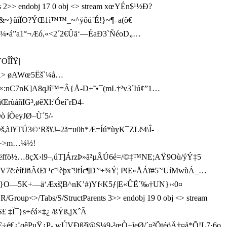
 2>> endobj 17 0 obj <> stream xœYÉn$¹½ Ð?
}ûîÏO?ÝŒ1ì ™™_~^ÿôü´É!}~¶–a(ô€
¼•á”a1°¬Æó,«<2´2€Ûä‘—ÉaÐ3`ÑéoD„…
YOÎÎŸ|
AÅ> øAWœ5Ëš`¼å…
íE×:nC7nK]A8qJí™=Â{Å-D+˜•¯(mL†²v3´I ú¢”1…
ùáñIG³,øêXl:'Óeí˜rÐ4-
 íÒeyJ­Ø–Ù´5/­
š,àJ¥TÚ3©‘Rš¥J–2ã=u0h*Æ=Íú*ùyK¯ZLë4\Î­
"·>m…¼½!
ø7ëffö½…8çX›l9–,úT]ÁrzÞ»ã²µÂÚ6é=/©‡™NE;AŸ9Où/ýÝ‡5
öV7ë:èífJñÃŒï ¹c˜¹èþx˜9fÍc¶D˜ª÷¾Ý¦ PŒ»ÅÁï#5˜ªUíMwùÁ_…
j‹2¹H}O—5K+—ä‘Æxš¦B^nK’#)Yf‹K5ƒ|E«ÛË´‰†­UN}›‹0¤
R/Group<>/Tabs/S/StructParents 3>> endobj 19 0 obj <> stream
¯}s÷éá×‡¿ /ßÝß­,jXˆÃ
”JšÌŒ÷é€¿¨qêPuŸ¿P- wÚVÐß²î@S¼9-²œÒ+ìeØ/´¤²ÕtéöÄ†¤å*Õ!L7·6o