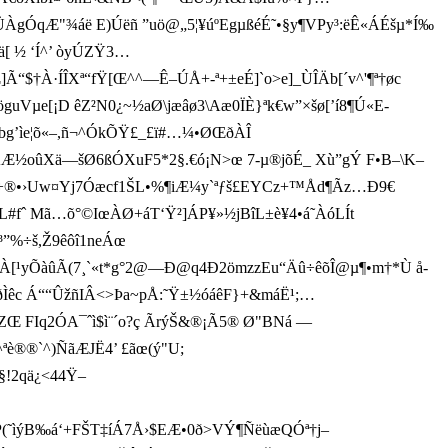
 AÜÀgÓqÆ"¾áë E)Úëñ ”uö@„5¦¥úºEgµßéÉ˜•§y¶VPy³:ëÊ«ÁÉ šµ*Í‰
½ ‘Í^’ òy ÚZŸ3…
†À·ÍÎXª“fŸ[Œ^^—Ê–ÚÅ+-ª+±eÉ]`o>e]_ÙÎÄb[´v^'¶ª†øc
=öguVµe[¡D êZ²N0¿~½aØ\jæâ ø3\Aæ0ÏÈ}ªk€w”×šø[’í8¶Ú«E-
_bg’ìe¦­õ«–,ñ¬^ÓkÕŸ£_£ï#…¼•ØŒðÀÎ
ÛÂÆ½oûXä—šØ6ßÓXuF5* 2§.€ó¡N>œ 7-µ®jõÉ_ Xù”gÝ F•B–\K–
~´åˆl÷®•›Uw¤Yj7Óæcf1ŠL•%¶iÆ¼y`ªƒš£EYCz+™Åd¶Ãz…Ð9€
»ÉL#fˆ Mã…õ°©IœÀØ+áT‘Ÿ²]ÁP¥»½jBîL±è¥4•á˜ÀóLÍt
”%÷š,Ž9êôî1neÁœ
0¢¤­À[¹yÕàûÃ(7¸`«t*g°2@—Ð@q4Ð2ömzzEu“Äû÷êõÎ@µ¶•m†*Ù å­
c Á““ÛžñIÂ<>Þa~pÅ:˜ Ÿ±½óáêF}+&máË¹;…
-ZŒ FIq2ÓA¯ˆì$ì¨´o?ç ÃrýŠ&®¡Ã5® Ø"BNá —
®®`^)ÑãÆJË4’ £ãœ(ý"U;
2qä¿<44Ÿ–
˜ìýB‰á‘+FŠT‡íÁ7Å›$EÆ•0ð>VÝ¶ÑëùæQÓª†j–