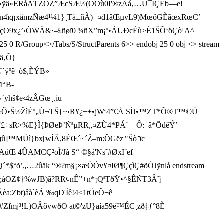
º‹ÿä«ÈRåÂTŽOŽ”ÆcŠÆ½(OÒù0Ï'®zÃá‚…Ù¯IÇEb—e­!
HŠón4ïq¡xämzÑæ4¹¼1}¸Tà±ñÀ)+¤d1âŒµvL9)MœôGÈãœxRœC’–
5ŸçO9x¿’›ÒWÄ&·–£ñøï0 ¾ñX”m¡º•ÁUÐcÈù>É1ŠÕ‘öÇò¹A^
 25 0 R/Group<>/Tabs/S/StructParents 6>> endobj 25 0 obj <> stream
ä‚Õ}
Ü´ÿºê–ò$,ÈÝB»
M“B­
hš¢e‹4z ÂGœ¸¸iu
R™â&Õ•Š½ŽìÉº„Ù¬TŠ{~‹R¥¿++•jWª4”€Å SÍJ•™ZT*Õ®T™©Ú
“£÷sR>%E}Ì{ÞØeÞ’ÑªµRR„¤ZÙ4*PÁ¨—Ô:¯â*ÕdêÝ’
7°)û]™MÜ
ì}bx[wÌÂ,8ÈŒ´~´Ž–m:ÔGëz¦"Šò˜ïc
üŒ 4ÛAMCÇ²oÌ/Jà S“ © §á'Ns˜#ØxIˆef —
´*$°õ’„ …2ûäk “®?m§¡×æÒÓv¥¤IØ¶ÇçìÇ#öÓJÿnlå endstream
;áOZ¢†%wJB)ã?RR¢ nÊ”+n*¡QªTðŸ•^§ÊÑT3Â˜j¯
èa:Zbt)âà`èÁ ‰qD'Íê!4<1tÖeÔ¬ê
!L)OÂõvwðO at©­'zU}aía59ë™ÉC¸zð‡ƒ°8È—