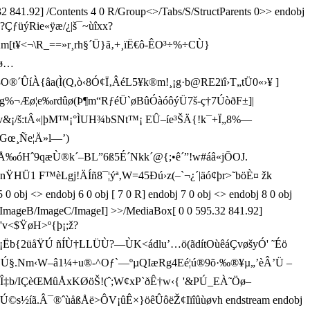
 841.92] /Contents 4 0 R/Group<>/Tabs/S/StructParents 0>> endobj
ÇƒüýRie«ÿæ/¿|š¯~ùîxx?
¥<¬\R_==»r¸rh§´Ü}ã‚+¸ïË€ô-ÊO³÷%÷CÙ}
Óø…
´ÛíÀ{âa (Ì(Q,ò‹8Ó¢Ï‚ÂéL5¥k®m!¸¡g·b@RE2ïî›T„tÜ0«›¥ ]
¬Æø¦e‰rdûø(Þ¶m“RƒéÜ`øBûÓàóôýÜ7š-ç†7ÚòðF±]|
&¡/š:tÂ«|þM™¡°ÌUH¾bSNt™¡ EÛ–íe³ŠÄ{!k¯+Ï„8%—
"Gœ¸Ñe¦Ä»l—’)
fÅ‰óHˆ9qæÙ®k´–BL”6ß5É´Nkk´@{;•ê´”!w#áâ«jÕOJ.
Ü1 F™èLgj!ÄÍñ8¯¦ýª‚W=45Ðú›z(–`¬¿´|äó¢þr>˜böÈ¤ žk
j <> endobj 6 0 obj [ 7 0 R] endobj 7 0 obj <> endobj 8 0 obj
xt/ImageB/ImageC/ImageI] >>/MediaBox[ 0 0 595.32 841.92]
d'v<$ŸøH>º{þ¡;ž?
ÖUË÷Öè¡Ëb{2üåŸÚ ñÍÙ†LLÜÙ?—ÙK<ádlu’…ö(ãdítOùêáÇvøšyÓ' ˜Éö
_r“ ŸÚ§.Nm‹W–â1¼+u®-^­Oƒ`—ºµQIæRg4Eé¦ú®9õ·‰®¥µ„’èÂ’Ü –
b/IÇèŒMûÅxKØöŠ!(ˆ;W¢xP`ðÊ†w‹{ '&PÚ_EÀ˜Öø–
­í ã.Â¯®ˆùåßÅë>ÔV¡ûÊ×}öêÛôëŽ¢Iïîûùø vh endstream endobj