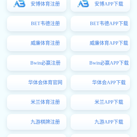
1.
考生在缴费时须核对姓名、证件号码等重要信息
2.
缴费问题咨询电话：
0871-6503
3837

二、交通指南
建议考生优先选择地铁交通方式到达世界杯网页版-世界
（一）云南大学东陆校区
地址：云南省昆明市五华区翠湖北路
2
号