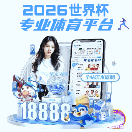
世界杯网页版-世界杯shijiebei（中国）
首页
机构简介
招
共0条
上页
1
下
2011 版权所有 -
世界杯网页版
地址：东陆校区 昆明市五华区翠湖北路2号 邮编：6500